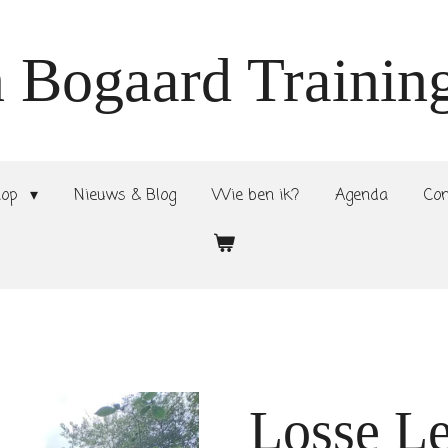
n Bogaard Trainin
hop
Nieuws & Blog
Wie ben ik?
Agenda
Co
Losse L