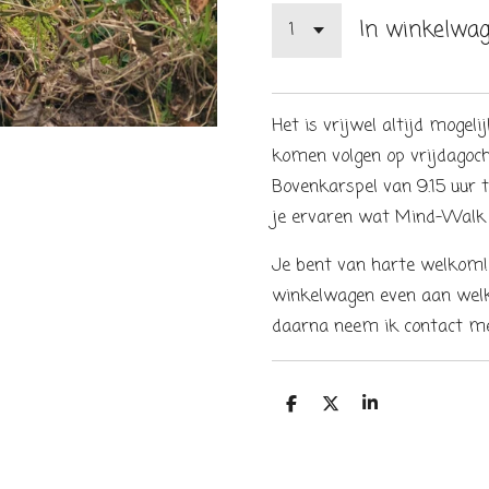
In winkelwa
Het is vrijwel altijd moge
komen volgen op vrijdagoch
Bovenkarspel van 9.15 uur to
je ervaren wat Mind-Walk i
Je bent van harte welkom! 
winkelwagen even aan welk
daarna neem ik contact met
D
D
S
e
e
h
l
e
a
e
l
r
n
e