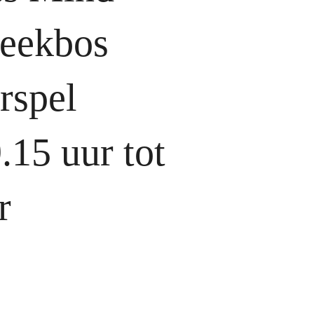
reekbos
rspel
.15 uur tot
r