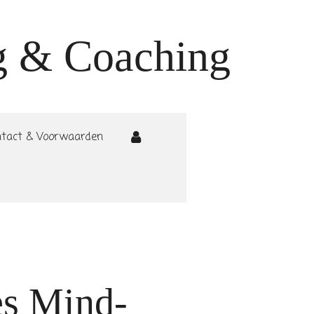
g & Coaching
ntact & Voorwaarden
es Mind-