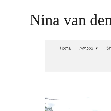
Ga
direct
Nina van de
naar
de
hoofdinhoud
Home
Aanbod
S